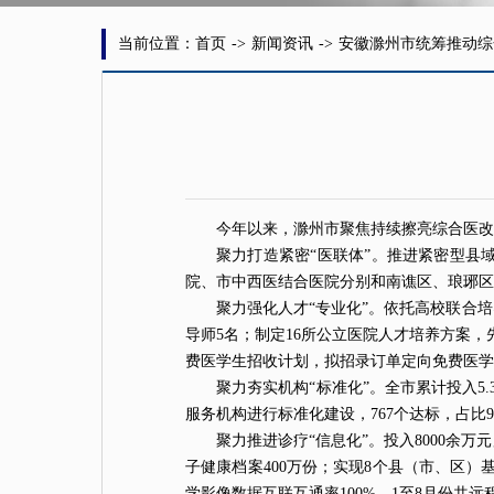
当前位置：首页
->
新闻资讯
->
安徽滁州市统筹推动综
今年以来，滁州市聚焦持续擦亮综合医改
聚力打造紧密“医联体”。推进紧密型县
院、市中西医结合
医院
分别和南谯区、琅琊区
聚力强化
人才
“专业化”。依托高校联合
导师5名；制定16所公立医院人才培养方案
费
医学
生招收计划，拟招录订单定向免费医学
聚力夯实机构“标准化”。全市累计投入5.
服务机构进行标准化建设，767个达标，占比93
聚力推进诊疗“信息化”。投入8000余
子健康档案400万份；实现8个县（市、区）
学影像数据互联互通率100%，1至8月份共远