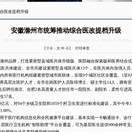
合医改提档升级
安徽滁州市统筹推动综合医改提档升级
北京华一康健国际医院管理中心
http://www.huayikangjian.com
2022-09-22 08:23:04
【字体：
大
中
小
】
打印本页
滁州品牌，打造紧密型县域医共体升级版、医防融合探索版和医养结合试
域医共体建设。全市共建设紧密型县域医共体13个，在医共体内加强人
内所有
医疗机构
组建紧密型城市医联体，实现9个城区社区全覆盖。1至8月
培养高层次医护人才，全市在岗医护人员取得博士、硕士学位14人，拥有安
，先后聘任南京、合肥2名高质量人才担任市一院院长、副院长，柔性引进高
生57名。
3亿元，对94个乡镇
卫生
院和1059个村卫生室进行标准化建设，其中今年1
.88%。
万元用于医疗机构信息化和全民健康平台建设，基本实现一卡畅通挂卡、诊
基层医疗卫生机构“智医助理”平台全覆盖，可为基层医生提供900余种
程
短视频
会诊各类疑难病例3600例。