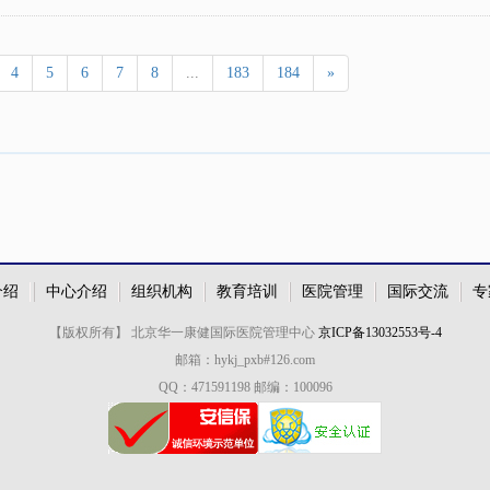
4
5
6
7
8
...
183
184
»
介绍
中心介绍
组织机构
教育培训
医院管理
国际交流
专
【版权所有】 北京华一康健国际医院管理中心
京ICP备13032553号-4
邮箱：hykj_pxb#126.com
QQ：471591198 邮编：100096