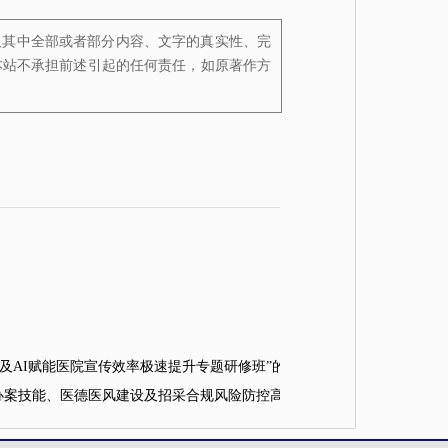
及其中全部或者部分内容、文字的真实性、完
本站不承担前述引起的任何责任，如原著作方
对及AI赋能医院宣传效率极速提升专题研修班”的通知
【2025-08-29】
务、办案技能、医德医风建设及招采合规风险防控高级研修班”的通知
【2025-0