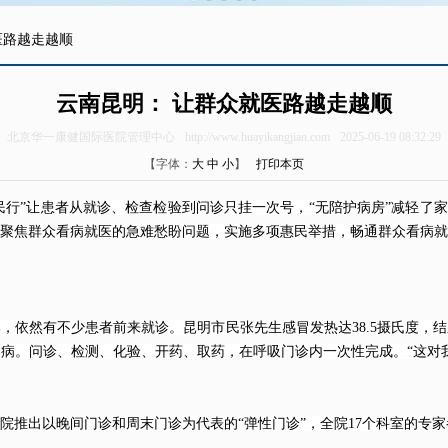
医路越走越顺
云南昆明： 让群众就医路越走越顺
北京华一康健国际医院管理中心
http://www.huayikangjian.com
2025-06-19 08:32:29
【字体：
大
中
小
】
打印本页
民行”让患者从就诊、检查检验到问诊只挂一次号，“无陪护病房”减轻了
聚焦群众看病就医的急难愁盼问题，实施多项惠民举措，畅通群众看病就
，依然有不少患者前来就诊。昆明市民张先生感冒发热达38.5摄氏度，
病。问诊、检测、化验、开药、取药，在呼吸门诊内一次性完成。“这对
出以晚间门诊和周末门诊为代表的“弹性门诊”，全院17个科室的专家