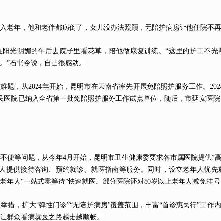
老年，他和老伴都病倒了，女儿没办法照顾，无陪护病房让他住院不再
光明媚的午后去院子里看花草，陪他做康复训练。“这里的护工不光
。”石书令说，自己很感动。
，从2024年开始，昆明市在云南省率先开展免陪照护服务工作。202
民医院已纳入全省第一批免陪照护服务工作试点单位，随后，市延安医院
便等问题，从今年4月开始，昆明市卫生健康委要求各市属医院提供“高
老人提供接待咨询、预约就诊、就医指南等服务。同时，设立老年人优先
老年人“一站式零等待”快速就医。部分医院还对80岁以上老年人减免挂
，扩大“弹性门诊”“无陪护病房”覆盖范围，丰富“首诊惠民行”工作内
让群众看病就医之路越走越顺畅。