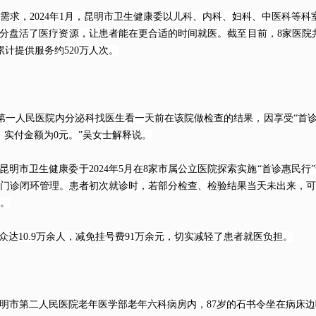
，2024年1月，昆明市卫生健康委以儿科、内科、妇科、中医科等科
分盘活了医疗资源，让患者能在更合适的时间就医。截至目前，8家医院共开
累计提供服务约520万人次。
一人民医院内分泌科找医生看一天前在该院做检查的结果，因享受“首诊惠
，实付金额为0元。”吴女士解释说。
明市卫生健康委于2024年5月在8家市属公立医院探索实施“首诊惠民行
门诊闭环管理。患者初次就诊时，若部分检查、检验结果当天未出来，可
。
达10.9万余人，减免挂号费91万余元，切实减轻了患者就医负担。
明市第二人民医院老年
医学
部老年六科病房内，87岁的石书令坐在病床