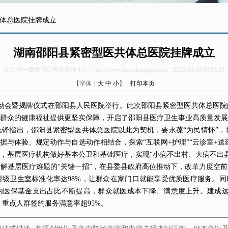
体总医院挂牌成立
湖南邵阳县紧密型医共体总医院挂牌成立
北京华一康健国际医院管理中心
http://www.huayikangjian.com
2025-06-13 08:50:35
【字体：
大
中
小
】
打印本页
动会暨揭牌仪式在邵阳县人民医院举行。此次邵阳县紧密型医共体总医院
群众的健康福祉提供更坚实保障，开启了邵阳县医疗
卫生
事业高质量发展
锋指出，邵阳县紧密型医共体总医院以此为契机，要永葆“为民情怀”，
据与体验、规定动作与自选动作相结合，探索“互联网+护理”“云诊室+送
，基层
医疗机构
做好基本公卫和基础医疗，实现“小病不出村、大病不出县
解基层医疗难题的“关键一招”，在县委县政府高位推动下，改革力度空
村级卫生室标准化率达98%，让群众在家门口就能享受优质医疗服务。同
内医保基金支出占比不断提高，群众就医成本下降、满意度上升。建成
，重点人群签约服务满意率超95%。