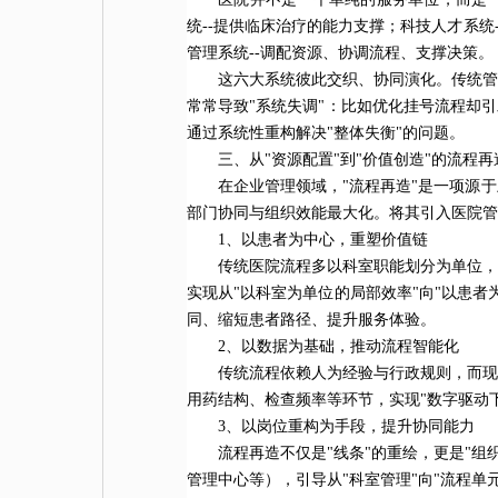
统--提供临床治疗的能力支撑；科技
人才
系统
管理系统--调配资源、协调流程、支撑决策。
这六大系统彼此交织、协同演化。传统管
常常导致"系统失调"：比如优化挂号流程却
通过系统性重构解决"整体失衡"的问题。
三、从"资源配置"到"价值创造"的流程再
在企业管理领域，"流程再造"是一项源
部门协同与组织效能最大化。将其引入医院管
1、以患者为中心，重塑价值链
传统医院流程多以科室职能划分为单位，
实现从"以科室为单位的局部效率"向"以患
同、缩短患者路径、提升服务体验。
2、以数据为基础，推动流程智能化
传统流程依赖人为经验与行政规则，而现
用药结构、检查频率等环节，实现"数字驱动
3、以岗位重构为手段，提升协同能力
流程再造不仅是"线条"的重绘，更是"
管理中心等），引导从"科室管理"向"流程