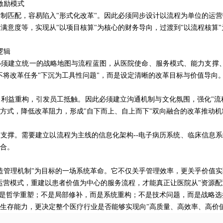
激励模式
制匹配，容易陷入"形式化改革"。因此必须同步设计以流程为单位的运
满意度等，实现从"以项目核算"为核心的财务导向，过渡到"以流程核算
逻辑
须建立统一的战略地图与流程蓝图，从医院使命、服务模式、能力支撑、
不将改革任务"下沉为工具性问题"，而是设定清晰的改革目标与价值导向
利益重构，引发员工抵触。因此必须建立沟通机制与文化氛围，强化"流程即
方式，降低改革阻力，形成"自下而上、自上而下"双向融合的改革推动机
支撑。需要建立以流程为主线的信息化架构--电子病历系统、临床信息
融合。
造管理机制"为目标的一场系统革命。它不仅关乎管理效率，更关乎价值
运营模式，重建以患者价值为中心的服务流程，才能真正让医院从"资源配
而是哲学重塑；不是局部修补，而是系统重构；不是技术问题，而是战略选
生存能力，更决定整个医疗行业是否能够实现向"高质量、高效率、高价