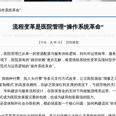
操作系统革命”
流程变革是医院管理“操作系统革命”
北京华一康健国际医院管理中心
http://www.huayikangjian.com
2025-05-12 08:26:34
【字体：
大
中
小
】
打印本页
，
医院
管理已从单一的资源配置与服务供给逻辑，转向对运营效率、服务
境下，医院原有的"路径依赖"逐步瓦解，亟需借助系统性变革实现转型
范式与运营逻辑的"操作系统革命"。
、按病种付费、按人头付费"等多元支付方式改革，公立医院面临"增量乏
复制模式"的高度依赖性，在缺乏医保红利支撑的情况下，亏损导致的关
、学科建设与服务流程设计，在医保资金的支持下尚能勉强维系运营。一
模式成为医院发展最沉重的包袱，也成为破局创新最强的阻力。
还是体制外社会办医机构，都必须直面一个核心问题：如何构建适应"价
个高度复杂的社会组织系统。其运行依赖六大核心子系统的协同：建筑设