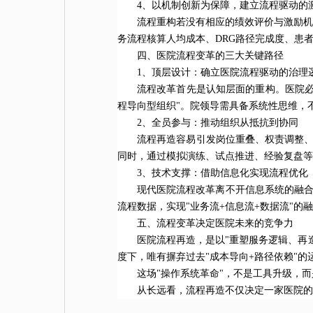
4、以机制创新为保障，建立流程驱动的
流程重构若没有相应的绩效评价与激励机
务流程核算人均成本、DRG路径完成度、患者
四、医院流程变革的三大关键路径
1、顶层设计：确立医院流程驱动的治理
流程改革首先是认知层面的重构。医院必
程导向型组织"。院领导需具备系统性思维，
2、全员参与：推动组织从抵抗到协同
流程再造容易引发岗位重叠、权责调整、
同时，通过模拟演练、试点推进、经验复盘等
3、技术支撑：借助信息化实现流程优化
现代医院流程改革离不开信息系统的融合
流程数据，实现"业务流+信息流+数据流"的
五、流程变革决定医院未来的竞争力
医院流程再造，是以"重塑服务逻辑、再
度下，唯有摒弃过去"成本导向+路径依赖"的
这场"操作系统革命"，不是工具升级，
从长远看，流程再造不仅决定一家医院的