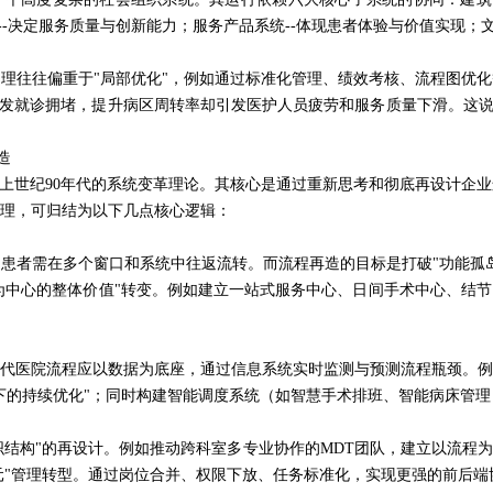
--决定服务质量与创新能力；服务产品系统--体现患者体验与价值实现；
理往往偏重于"局部优化"，例如通过标准化管理、绩效考核、流程图优
引发就诊拥堵，提升病区周转率却引发医护人员疲劳和服务质量下滑。这说
造
于上世纪90年代的系统变革理论。其核心是通过重新思考和彻底再设计企
理，可归结为以下几点核心逻辑：
患者需在多个窗口和系统中往返流转。而流程再造的目标是打破"功能孤
者为中心的整体价值"转变。例如建立一站式服务中心、日间手术中心、结
代医院流程应以数据为底座，通过信息系统实时监测与预测流程瓶颈。例
下的持续优化"；同时构建智能调度系统（如智慧手术排班、智能病床管
组织结构"的再设计。例如推动跨科室多专业协作的MDT团队，建立以流程
单元"管理转型。通过岗位合并、权限下放、任务标准化，实现更强的前后端